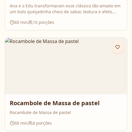
Ana e o Edu transformaram esse clássico tão amado em
um bolo queijadinha cheio de sabor, textura e afeto.
Uma receita simples, com ingredientes do dia a dia, mas
60
min
10
porções
que surpreende no resultado e perfuma a casa inteira
enquanto assa. Aperte o play, acompanhe o passo a
passo e prepare essa queijadinha em versão bolo que é
impossível de resistir 💛
Rocambole de Massa de pastel
Rocambole de Massa de pastel
60
min
6
porções