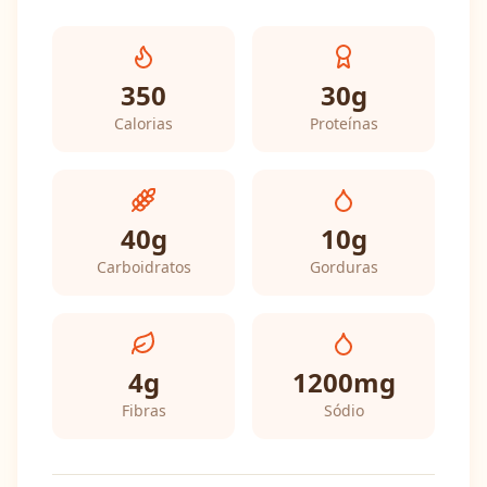
350
30
g
Calorias
Proteínas
40
g
10
g
Carboidratos
Gorduras
4
g
1200
mg
Fibras
Sódio