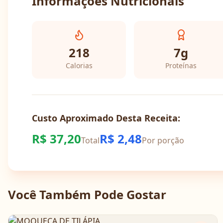
Informações Nutricionais
218
7
g
Calorias
Proteínas
Custo Aproximado Desta Receita:
R$
37,20
R$
2,48
Total
Por porção
Você Também Pode Gostar