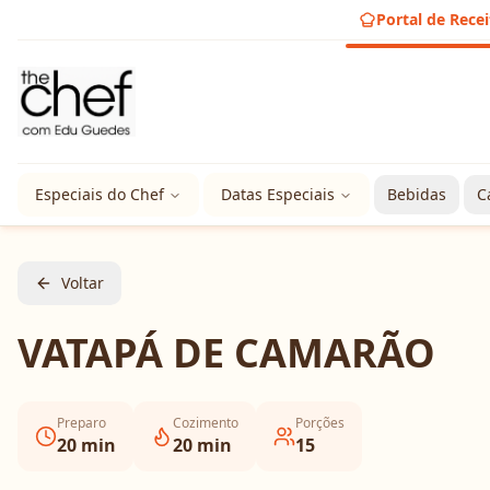
Portal de Recei
Especiais do Chef
Datas Especiais
Bebidas
C
Voltar
VATAPÁ DE CAMARÃO
Preparo
Cozimento
Porções
20
min
20
min
15