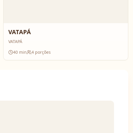
VATAPÁ
VATAPÁ
40
min
4
porções