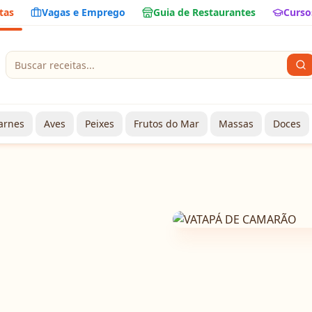
tas
Vagas e Emprego
Guia de Restaurantes
Curso
arnes
Aves
Peixes
Frutos do Mar
Massas
Doces