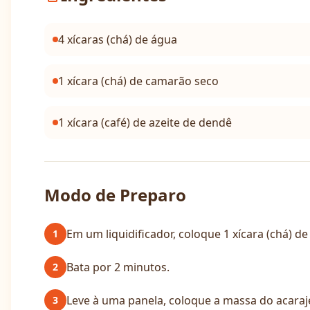
4 xícaras (chá) de água
1 xícara (chá) de camarão seco
1 xícara (café) de azeite de dendê
Modo de Preparo
Em um liquidificador, coloque 1 xícara (chá) 
1
Bata por 2 minutos.
2
Leve à uma panela, coloque a massa do acarajé, 
3