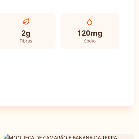
2
g
120
mg
Fibras
Sódio