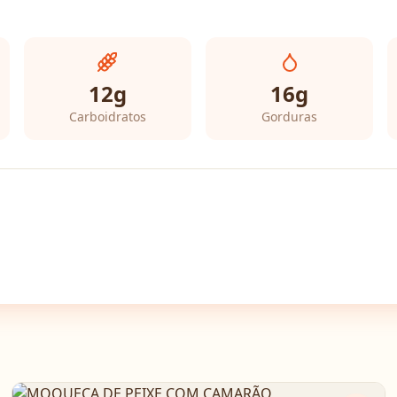
12
g
16
g
Carboidratos
Gorduras