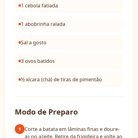
1 cebola fatiada
1 abobrinha ralada
Sal a gosto
3 ovos batidos
½ xícara (chá) de tiras de pimentão
Modo de Preparo
Corte a batata em lâminas finas e doure-
1
as no azeite. Retire da frigideira e volte ao