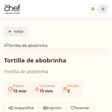
Voltar
Tortilla de abobrinha
Tortilla de abobrinha
Preparo
Cozimento
Porções
15
min
15
min
2
Compartilhar
Imprimir
Favoritar