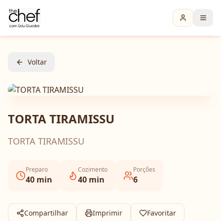
Voltar
TORTA TIRAMISSU
TORTA TIRAMISSU
Preparo
Cozimento
Porções
40
min
40
min
6
Compartilhar
Imprimir
Favoritar