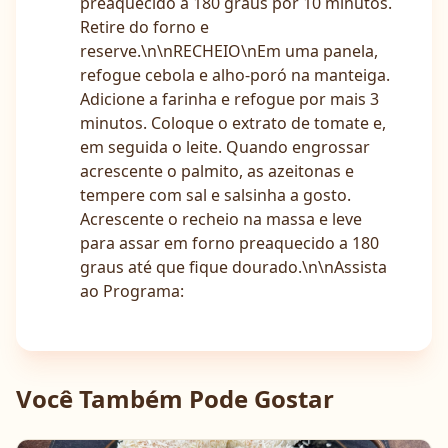
preaquecido a 180 graus por 10 minutos.
Retire do forno e
reserve.\n\nRECHEIO\nEm uma panela,
refogue cebola e alho-poró na manteiga.
Adicione a farinha e refogue por mais 3
minutos. Coloque o extrato de tomate e,
em seguida o leite. Quando engrossar
acrescente o palmito, as azeitonas e
tempere com sal e salsinha a gosto.
Acrescente o recheio na massa e leve
para assar em forno preaquecido a 180
graus até que fique dourado.\n\nAssista
ao Programa:
Você Também Pode Gostar