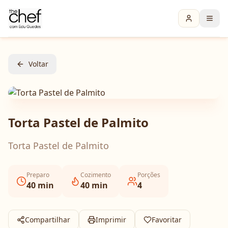
Voltar
Torta Pastel de Palmito
Torta Pastel de Palmito
Preparo
Cozimento
Porções
40
min
40
min
4
Compartilhar
Imprimir
Favoritar