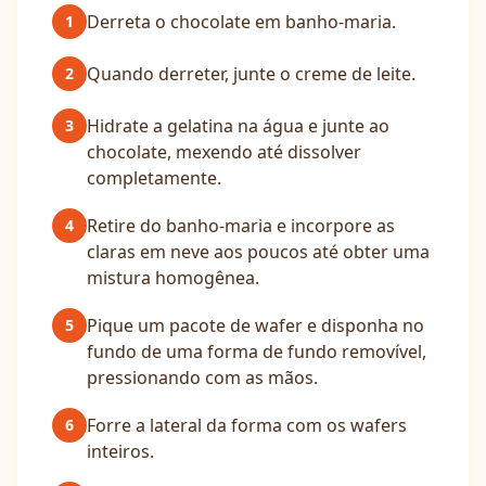
Derreta o chocolate em banho-maria.
1
Quando derreter, junte o creme de leite.
2
Hidrate a gelatina na água e junte ao
3
chocolate, mexendo até dissolver
completamente.
Retire do banho-maria e incorpore as
4
claras em neve aos poucos até obter uma
mistura homogênea.
Pique um pacote de wafer e disponha no
5
fundo de uma forma de fundo removível,
pressionando com as mãos.
Forre a lateral da forma com os wafers
6
inteiros.