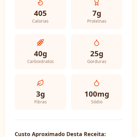
405
7
g
Calorias
Proteínas
40
g
25
g
Carboidratos
Gorduras
3
g
100
mg
Fibras
Sódio
Custo Aproximado Desta Receita: