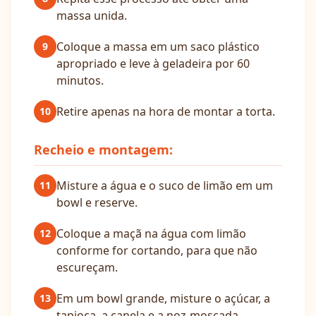
massa unida.
Coloque a massa em um saco plástico
9
apropriado e leve à geladeira por 60
minutos.
Retire apenas na hora de montar a torta.
10
Recheio e montagem:
Misture a água e o suco de limão em um
11
bowl e reserve.
Coloque a maçã na água com limão
12
conforme for cortando, para que não
escureçam.
Em um bowl grande, misture o açúcar, a
13
tapioca, a canela e a noz-moscada.