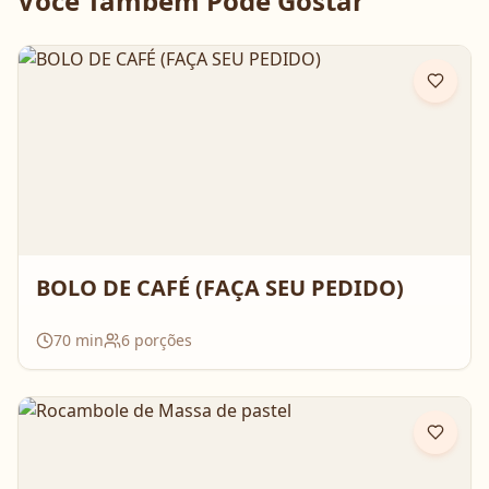
Você Também Pode Gostar
BOLO DE CAFÉ (FAÇA SEU PEDIDO)
70
min
6
porções