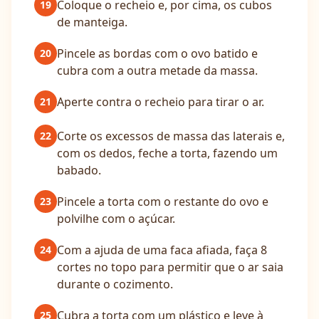
Coloque o recheio e, por cima, os cubos
19
de manteiga.
Pincele as bordas com o ovo batido e
20
cubra com a outra metade da massa.
Aperte contra o recheio para tirar o ar.
21
Corte os excessos de massa das laterais e,
22
com os dedos, feche a torta, fazendo um
babado.
Pincele a torta com o restante do ovo e
23
polvilhe com o açúcar.
Com a ajuda de uma faca afiada, faça 8
24
cortes no topo para permitir que o ar saia
durante o cozimento.
Cubra a torta com um plástico e leve à
25