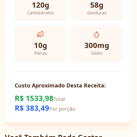
120
g
58
g
Carboidratos
Gorduras
10
g
300
mg
Fibras
Sódio
Custo Aproximado Desta Receita:
R$
1533,98
Total
R$
383,49
Por porção