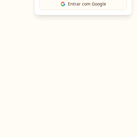
Entrar com Google
The Chef
O portal gastronômico mais completo do Brasil. Receitas,
cursos, emprego e muito mais.
Entre em Contato
Navegação
Portal de Receitas