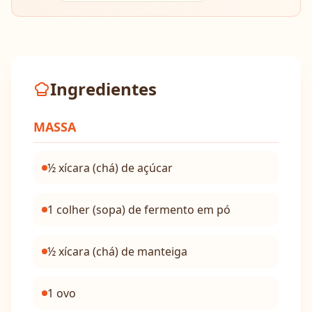
Ingredientes
MASSA
½ xícara (chá) de açúcar
1 colher (sopa) de fermento em pó
½ xícara (chá) de manteiga
1 ovo