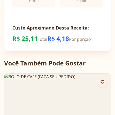
Fibras
Sódio
Custo Aproximado Desta Receita:
R$
25,11
R$
4,18
Total
Por porção
Você Também Pode Gostar