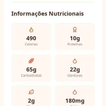
Informações Nutricionais
490
10
g
Calorias
Proteínas
65
g
22
g
Carboidratos
Gorduras
2
g
180
mg