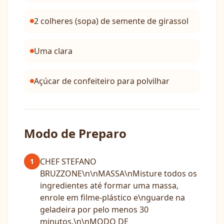
2 colheres (sopa) de semente de girassol
Uma clara
Açúcar de confeiteiro para polvilhar
Modo de Preparo
CHEF STEFANO
1
BRUZZONE\n\nMASSA\nMisture todos os
ingredientes até formar uma massa,
enrole em filme-plástico e\nguarde na
geladeira por pelo menos 30
minutos.\n\nMODO DE