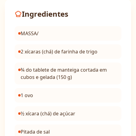
Ingredientes
MASSA/
2 xícaras (chá) de farinha de trigo
¾ do tablete de manteiga cortada em
cubos e gelada (150 g)
1 ovo
½ xícara (chá) de açúcar
Pitada de sal