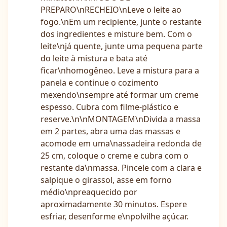
PREPARO\nRECHEIO\nLeve o leite ao
fogo.\nEm um recipiente, junte o restante
dos ingredientes e misture bem. Com o
leite\njá quente, junte uma pequena parte
do leite à mistura e bata até
ficar\nhomogêneo. Leve a mistura para a
panela e continue o cozimento
mexendo\nsempre até formar um creme
espesso. Cubra com filme-plástico e
reserve.\n\nMONTAGEM\nDivida a massa
em 2 partes, abra uma das massas e
acomode em uma\nassadeira redonda de
25 cm, coloque o creme e cubra com o
restante da\nmassa. Pincele com a clara e
salpique o girassol, asse em forno
médio\npreaquecido por
aproximadamente 30 minutos. Espere
esfriar, desenforme e\npolvilhe açúcar.