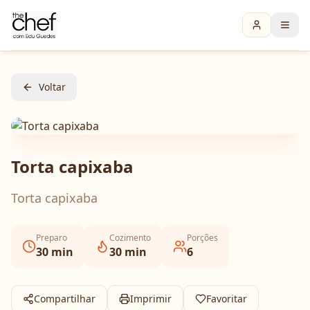
Voltar
Torta capixaba
Torta capixaba
Preparo
Cozimento
Porções
30
min
30
min
6
Compartilhar
Imprimir
Favoritar