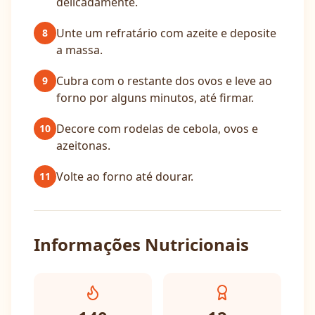
delicadamente.
Unte um refratário com azeite e deposite
8
a massa.
Cubra com o restante dos ovos e leve ao
9
forno por alguns minutos, até firmar.
Decore com rodelas de cebola, ovos e
10
azeitonas.
Volte ao forno até dourar.
11
Informações Nutricionais