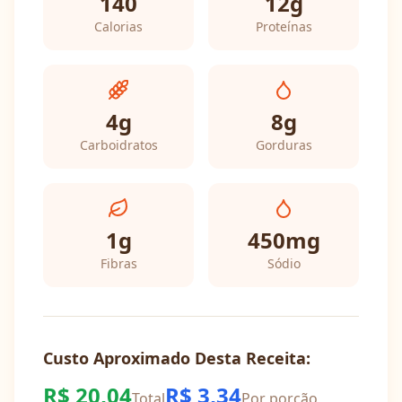
140
12
g
Calorias
Proteínas
4
g
8
g
Carboidratos
Gorduras
1
g
450
mg
Fibras
Sódio
Custo Aproximado Desta Receita:
R$
20,04
R$
3,34
Total
Por porção