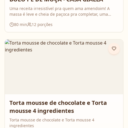
Uma receita irresistível pra quem ama amendoim! A
massa é leve e cheia de paçoca pra completar, uma
calda cremosa que transforma tudo em uma verdadeira
80
min
12
porções
tentação! E segundo o Edu... é o tipo de bolo perfeito
pra comer antes de ir pra academia!
Torta mousse de chocolate e Torta
mousse 4 ingredientes
Torta mousse de chocolate e Torta mousse 4
ingredientes