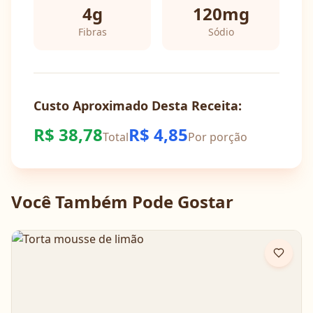
4
g
120
mg
Fibras
Sódio
Custo Aproximado Desta Receita:
R$
38,78
R$
4,85
Total
Por porção
Você Também Pode Gostar