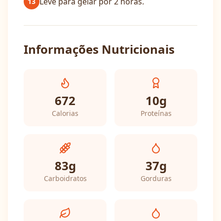
Leve para gelar por 2 horas.
13
Informações Nutricionais
672
10
g
Calorias
Proteínas
83
g
37
g
Carboidratos
Gorduras