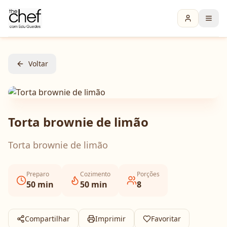
Voltar
Torta brownie de limão
Torta brownie de limão
Preparo
Cozimento
Porções
50
min
50
min
8
Compartilhar
Imprimir
Favoritar