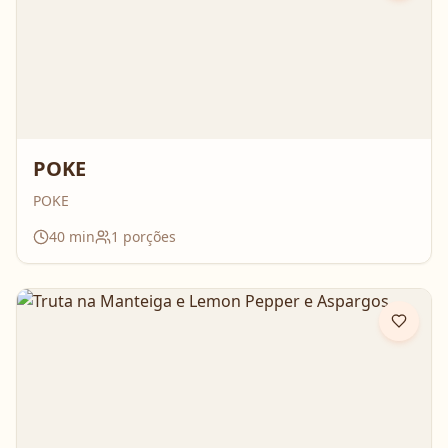
POKE
POKE
40
min
1
porções