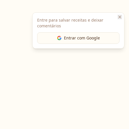
Entre para salvar receitas e deixar
comentários
Entrar com Google
The Chef
O portal gastronômico mais completo do Brasil. Receitas,
cursos, emprego e muito mais.
Entre em Contato