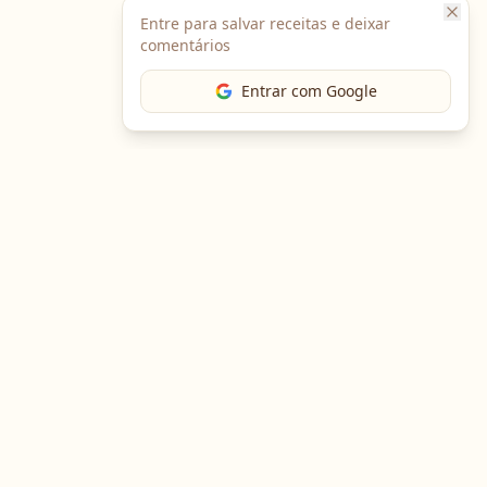
Entre para salvar receitas e deixar
comentários
Entrar com Google
Baixe o App
Em breve no
Google Play
Em breve na
App Store