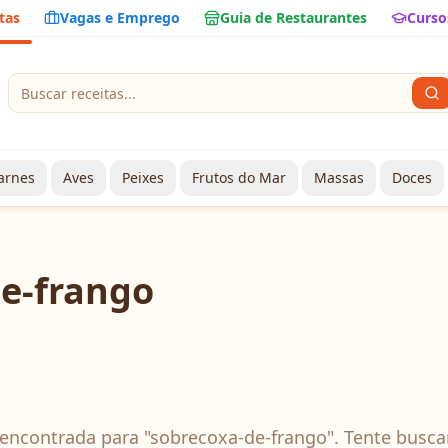
tas
Vagas e Emprego
Guia de Restaurantes
Curso
arnes
Aves
Peixes
Frutos do Mar
Massas
Doces
e-frango
encontrada para "
sobrecoxa-de-frango
". Tente busca