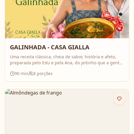
GALINHADA - CASA GIALLA
Uma receita clássica, cheia de sabor, história e afeto,
preparada pelo Edu e pela Ana, do jeitinho que a gente
ama: comida feita com calma, carinho e boas conversas.
90
min
8
porções
Nesse vídeo, compartilham o passo a passo completo da
galinhada, com dicas importantes para deixar o frango
bem temperado e aquele caldo cheio de sabor que
perfuma a casa inteira. É daquelas receitas que reúnem
todo mundo em volta da mesa!