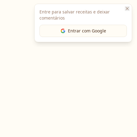
Entre para salvar receitas e deixar
comentários
Entrar com Google
The Chef
O portal gastronômico mais completo do Brasil. Receitas,
cursos, emprego e muito mais.
Entre em Contato