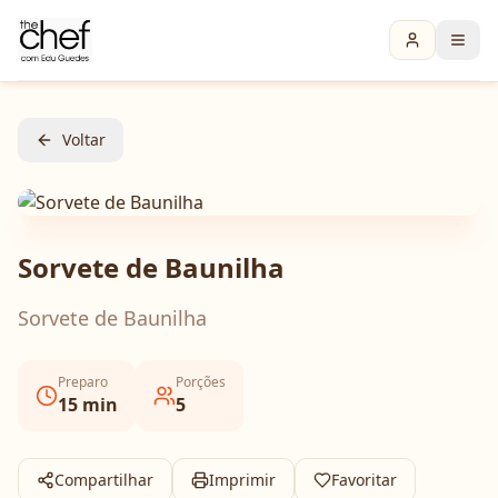
Voltar
Sorvete de Baunilha
Sorvete de Baunilha
Preparo
Porções
15
min
5
Compartilhar
Imprimir
Favoritar