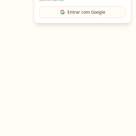
Entrar com Google
The Chef
O portal gastronômico mais completo do Brasil. Receitas,
cursos, emprego e muito mais.
Entre em Contato
Navegação