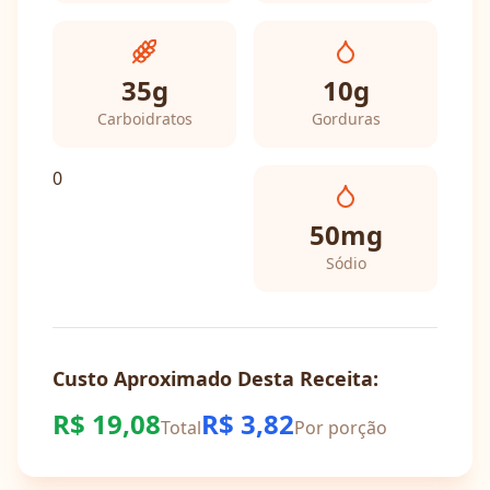
35
g
10
g
Carboidratos
Gorduras
0
50
mg
Sódio
Custo Aproximado Desta Receita:
R$
19,08
R$
3,82
Total
Por porção