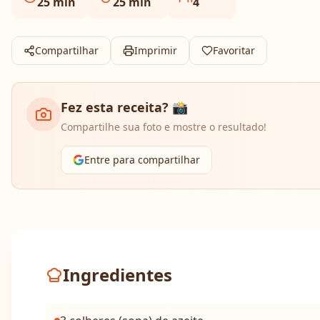
25
min
25
min
4
Compartilhar
Imprimir
Favoritar
Fez esta receita? 📸
Compartilhe sua foto e mostre o resultado!
Entre para compartilhar
Ingredientes