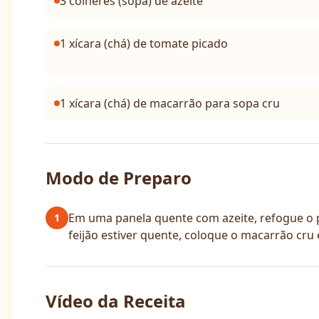
3 colheres (sopa) de azeite
1 xícara (chá) de tomate picado
1 xícara (chá) de macarrão para sopa cru
Modo de Preparo
Em uma panela quente com azeite, refogue o p
1
feijão estiver quente, coloque o macarrão cru e
Vídeo da Receita