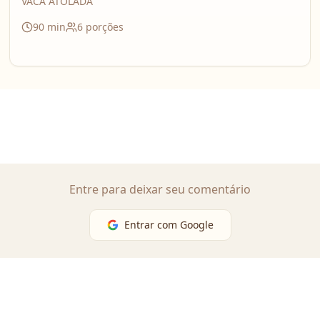
VACA ATOLADA
90
min
6
porções
Entre para deixar seu comentário
Entrar com Google