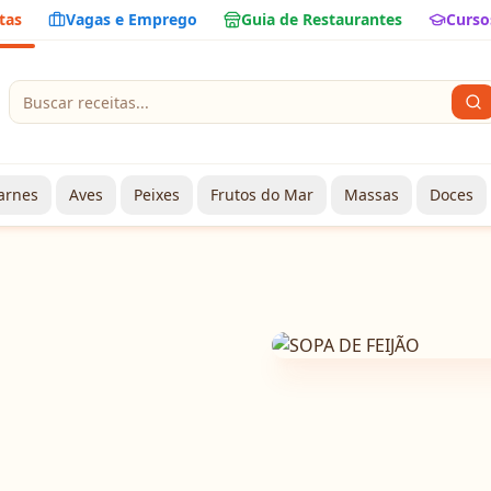
tas
Vagas e Emprego
Guia de Restaurantes
Curso
arnes
Aves
Peixes
Frutos do Mar
Massas
Doces