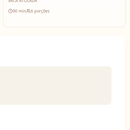
VACA ATOLADA
90
min
6
porções