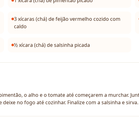
1 xícara (chá) de pimentão picado
3 xícaras (chá) de feijão vermelho cozido com
caldo
½ xícara (chá) de salsinha picada
imentão, o alho e o tomate até começarem a murchar. Junt
 deixe no fogo até cozinhar. Finalize com a salsinha e sirva.