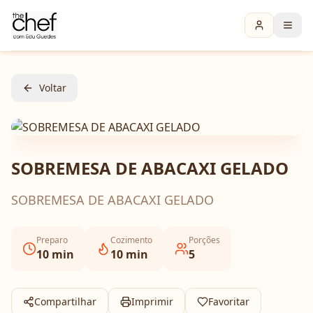
Voltar
SOBREMESA DE ABACAXI GELADO
SOBREMESA DE ABACAXI GELADO
Preparo
Cozimento
Porções
10
min
10
min
5
Compartilhar
Imprimir
Favoritar