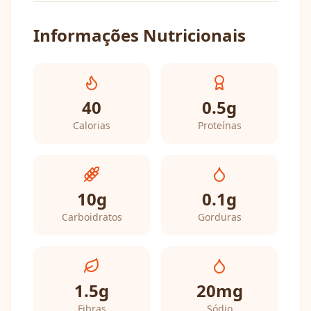
Informações Nutricionais
40
0.5
g
Calorias
Proteínas
10
g
0.1
g
Carboidratos
Gorduras
1.5
g
20
mg
Fibras
Sódio