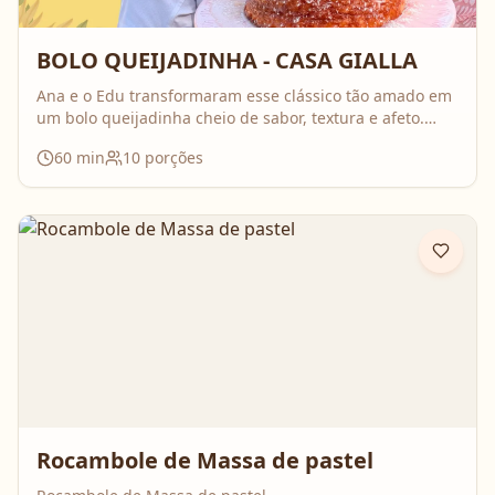
BOLO QUEIJADINHA - CASA GIALLA
Ana e o Edu transformaram esse clássico tão amado em
um bolo queijadinha cheio de sabor, textura e afeto.
Uma receita simples, com ingredientes do dia a dia, mas
60
min
10
porções
que surpreende no resultado e perfuma a casa inteira
enquanto assa. Aperte o play, acompanhe o passo a
passo e prepare essa queijadinha em versão bolo que é
impossível de resistir 💛
Rocambole de Massa de pastel