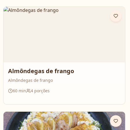
Almôndegas de frango
Almôndegas de frango
60
min
4
porções