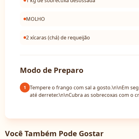
1 kg de sobrecoxa desossada
MOLHO
2 xícaras (chá) de requeijão
Modo de Preparo
Tempere o frango com sal a gosto.\n\nEm segu
1
até derreter.\n\nCubra as sobrecoxas com o cr
Você Também Pode Gostar