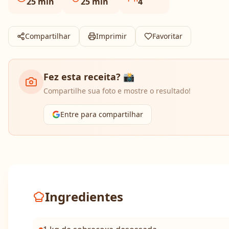
25
min
25
min
4
Compartilhar
Imprimir
Favoritar
Fez esta receita? 📸
Compartilhe sua foto e mostre o resultado!
Entre para compartilhar
Ingredientes