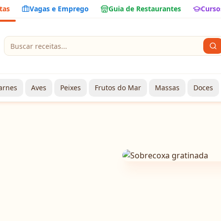
tas
Vagas e Emprego
Guia de Restaurantes
Curso
arnes
Aves
Peixes
Frutos do Mar
Massas
Doces