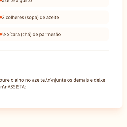
azeite a gosto
2 colheres (sopa) de azeite
1⁄2 xícara (chá) de parmesão
ure o alho no azeite.\n\nJunte os demais e deixe
\n\nASSISTA: