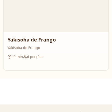
Yakisoba de Frango
Yakisoba de Frango
40
min
6
porções