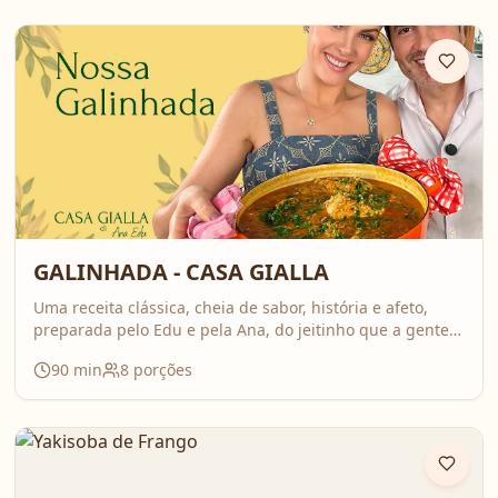
GALINHADA - CASA GIALLA
Uma receita clássica, cheia de sabor, história e afeto,
preparada pelo Edu e pela Ana, do jeitinho que a gente
ama: comida feita com calma, carinho e boas conversas.
90
min
8
porções
Nesse vídeo, compartilham o passo a passo completo da
galinhada, com dicas importantes para deixar o frango
bem temperado e aquele caldo cheio de sabor que
perfuma a casa inteira. É daquelas receitas que reúnem
todo mundo em volta da mesa!