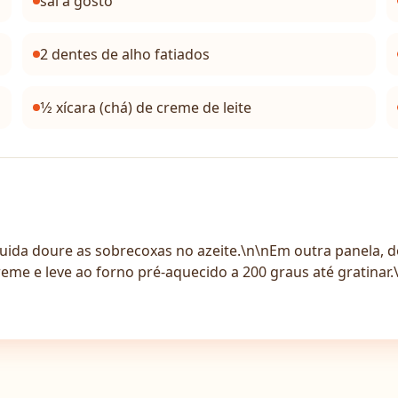
sal a gosto
2 dentes de alho fatiados
1⁄2 xícara (chá) de creme de leite
ida doure as sobrecoxas no azeite.\n\nEm outra panela, do
eme e leve ao forno pré-aquecido a 200 graus até gratinar.