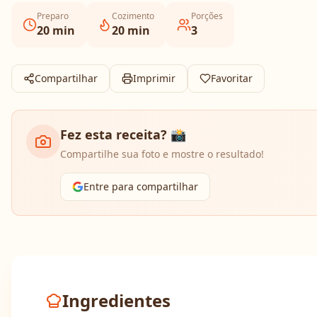
Preparo
Cozimento
Porções
20
min
20
min
3
Compartilhar
Imprimir
Favoritar
Fez esta receita? 📸
Compartilhe sua foto e mostre o resultado!
Entre para compartilhar
Ingredientes