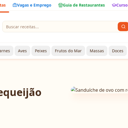
tas
Vagas e Emprego
Guia de Restaurantes
Curso
arnes
Aves
Peixes
Frutos do Mar
Massas
Doces
equeijão