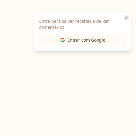
Entre para salvar receitas e deixar
comentários
Entrar com Google
The Chef
O portal gastronômico mais completo do Brasil. Receitas,
cursos, emprego e muito mais.
Entre em Contato