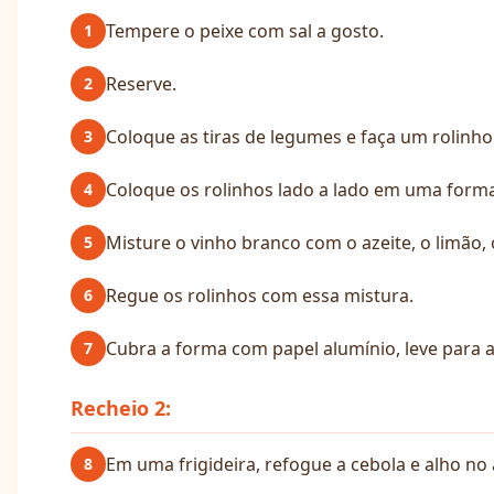
Tempere o peixe com sal a gosto.
1
Reserve.
2
Coloque as tiras de legumes e faça um rolinho
3
Coloque os rolinhos lado a lado em uma forma
4
Misture o vinho branco com o azeite, o limão, o
5
Regue os rolinhos com essa mistura.
6
Cubra a forma com papel alumínio, leve para 
7
Recheio 2:
Em uma frigideira, refogue a cebola e alho no 
8