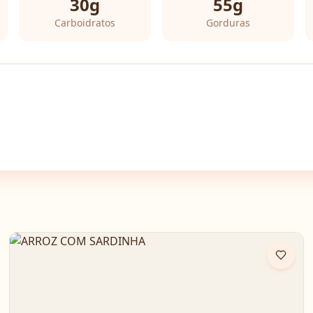
30
g
55
g
Carboidratos
Gorduras