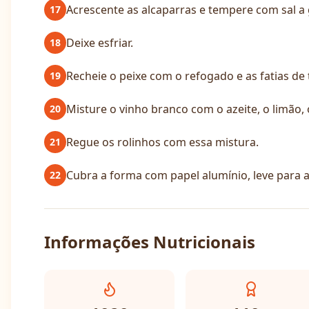
Acrescente as alcaparras e tempere com sal a 
17
Deixe esfriar.
18
Recheie o peixe com o refogado e as fatias de
19
Misture o vinho branco com o azeite, o limão, o
20
Regue os rolinhos com essa mistura.
21
Cubra a forma com papel alumínio, leve para 
22
Informações Nutricionais