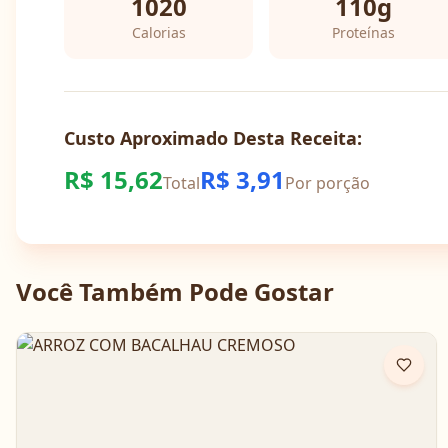
1020
110
g
Calorias
Proteínas
Custo Aproximado Desta Receita:
R$
15,62
R$
3,91
Total
Por porção
Você Também Pode Gostar