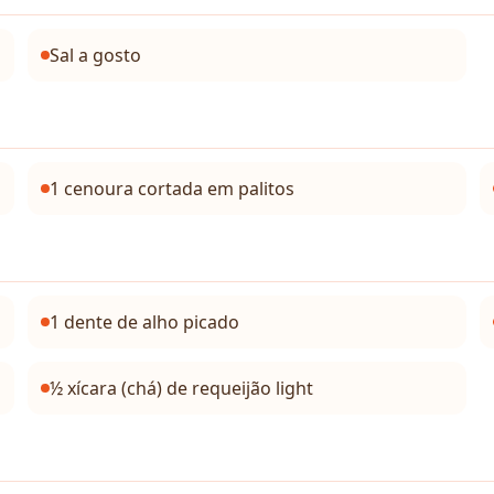
Sal a gosto
1 cenoura cortada em palitos
1 dente de alho picado
½ xícara (chá) de requeijão light