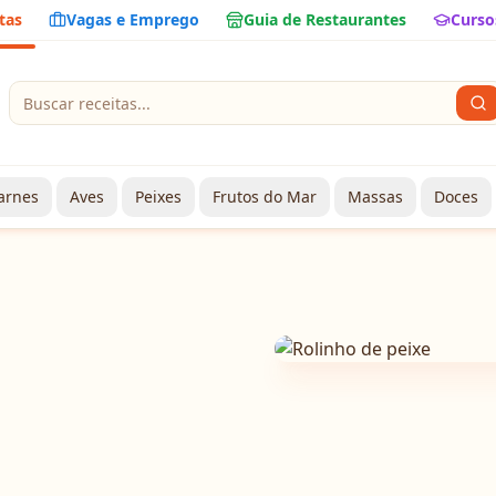
tas
Vagas e Emprego
Guia de Restaurantes
Curso
arnes
Aves
Peixes
Frutos do Mar
Massas
Doces