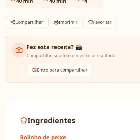
40
min
40
min
4
Compartilhar
Imprimir
Favoritar
Fez esta receita? 📸
Compartilhe sua foto e mostre o resultado!
Entre para compartilhar
Ingredientes
Rolinho de peixe