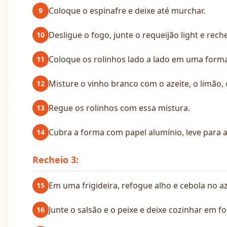
Coloque o espinafre e deixe até murchar.
9
Desligue o fogo, junte o requeijão light e rech
10
Coloque os rolinhos lado a lado em uma forma
11
Misture o vinho branco com o azeite, o limão, o
12
Regue os rolinhos com essa mistura.
13
Cubra a forma com papel alumínio, leve para 
14
Recheio 3:
Em uma frigideira, refogue alho e cebola no az
15
Junte o salsão e o peixe e deixe cozinhar em f
16