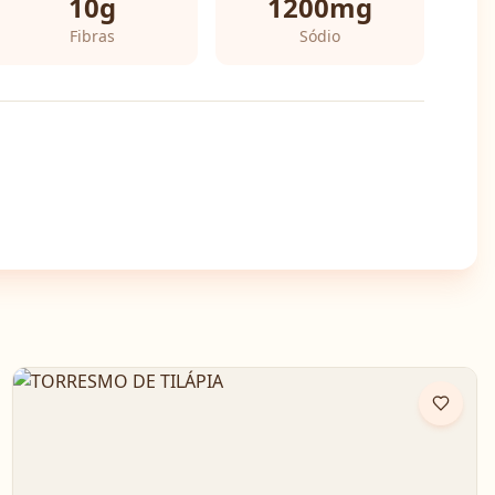
10
g
1200
mg
Fibras
Sódio