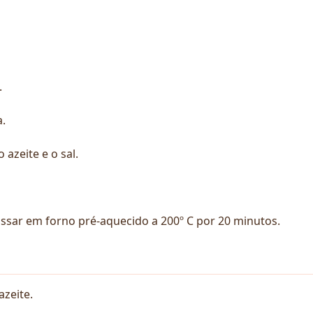
.
.
 azeite e o sal.
assar em forno pré-aquecido a 200º C por 20 minutos.
azeite.