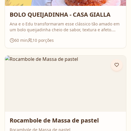
BOLO QUEIJADINHA - CASA GIALLA
Ana e o Edu transformaram esse clássico tão amado em
um bolo queijadinha cheio de sabor, textura e afeto.
Uma receita simples, com ingredientes do dia a dia, mas
60
min
10
porções
que surpreende no resultado e perfuma a casa inteira
enquanto assa. Aperte o play, acompanhe o passo a
passo e prepare essa queijadinha em versão bolo que é
impossível de resistir 💛
Rocambole de Massa de pastel
Rocambole de Massa de pastel