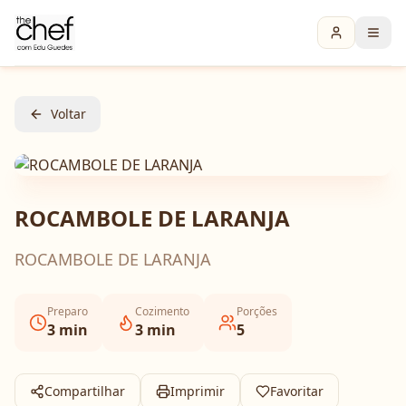
Voltar
ROCAMBOLE DE LARANJA
ROCAMBOLE DE LARANJA
Preparo
Cozimento
Porções
3
min
3
min
5
Compartilhar
Imprimir
Favoritar