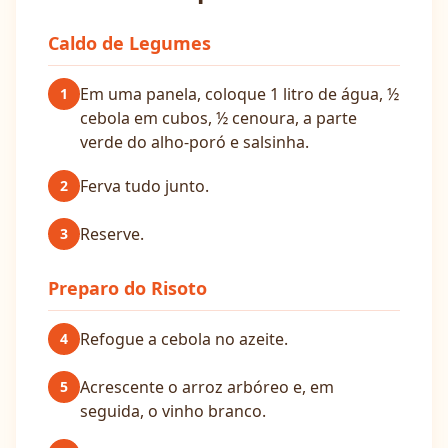
Caldo de Legumes
Em uma panela, coloque 1 litro de água, ½
1
cebola em cubos, ½ cenoura, a parte
verde do alho-poró e salsinha.
Ferva tudo junto.
2
Reserve.
3
Preparo do Risoto
Refogue a cebola no azeite.
4
Acrescente o arroz arbóreo e, em
5
seguida, o vinho branco.