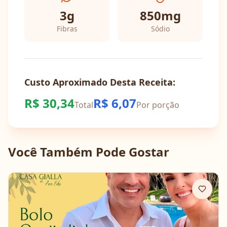
3
g
850
mg
Fibras
Sódio
Custo Aproximado Desta Receita:
R$
30,34
R$
6,07
Total
Por porção
Você Também Pode Gostar