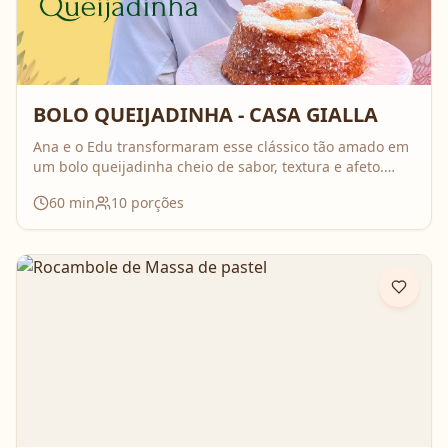
BOLO QUEIJADINHA - CASA GIALLA
Ana e o Edu transformaram esse clássico tão amado em
um bolo queijadinha cheio de sabor, textura e afeto.
Uma receita simples, com ingredientes do dia a dia, mas
60
min
10
porções
que surpreende no resultado e perfuma a casa inteira
enquanto assa. Aperte o play, acompanhe o passo a
passo e prepare essa queijadinha em versão bolo que é
impossível de resistir 💛