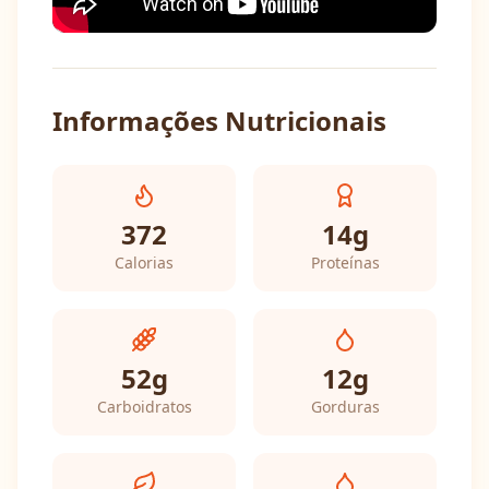
Informações Nutricionais
372
14
g
Calorias
Proteínas
52
g
12
g
Carboidratos
Gorduras