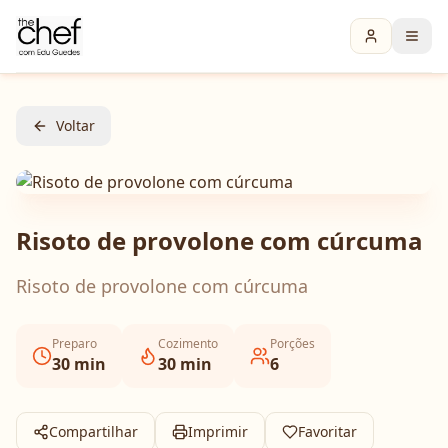
Voltar
Risoto de provolone com cúrcuma
Risoto de provolone com cúrcuma
Preparo
Cozimento
Porções
30
min
30
min
6
Compartilhar
Imprimir
Favoritar