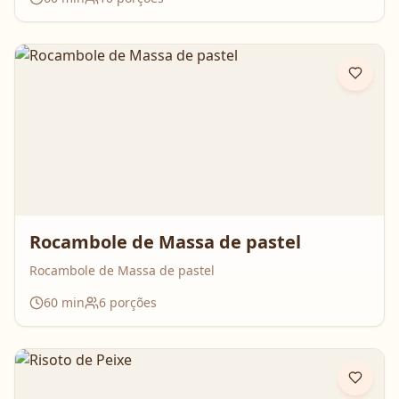
que surpreende no resultado e perfuma a casa inteira
enquanto assa. Aperte o play, acompanhe o passo a
passo e prepare essa queijadinha em versão bolo que é
impossível de resistir 💛
Rocambole de Massa de pastel
Rocambole de Massa de pastel
60
min
6
porções