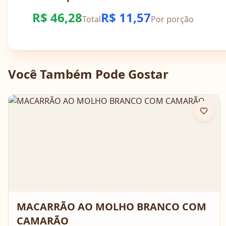
R$
46,28
R$
11,57
Total
Por porção
Você Também Pode Gostar
MACARRÃO AO MOLHO BRANCO COM
CAMARÃO