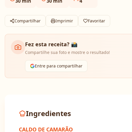
30
min
30
min
4
Compartilhar
Imprimir
Favoritar
Fez esta receita? 📸
Compartilhe sua foto e mostre o resultado!
Entre para compartilhar
Ingredientes
CALDO DE CAMARÃO