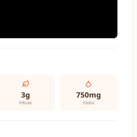
3
g
750
mg
Fibras
Sódio