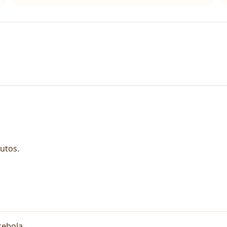
utos.
cebola.