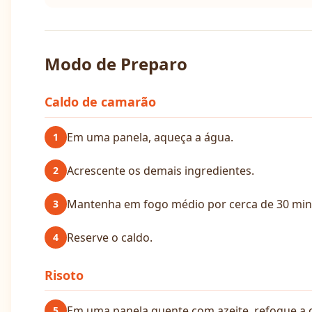
Modo de Preparo
Caldo de camarão
Em uma panela, aqueça a água.
1
Acrescente os demais ingredientes.
2
Mantenha em fogo médio por cerca de 30 min
3
Reserve o caldo.
4
Risoto
Em uma panela quente com azeite, refogue a 
5