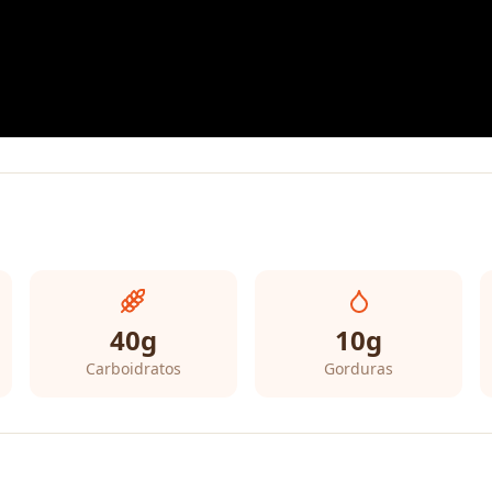
40
g
10
g
Carboidratos
Gorduras