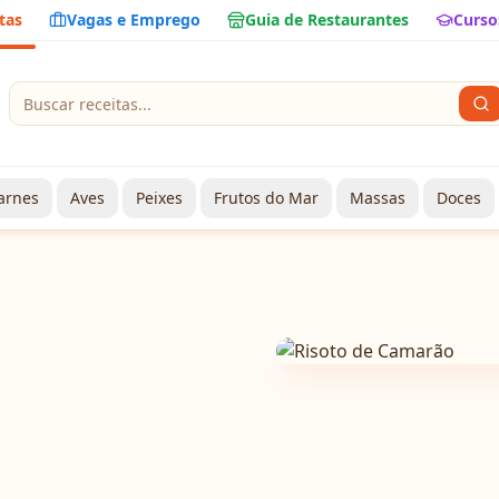
tas
Vagas e Emprego
Guia de Restaurantes
Curso
arnes
Aves
Peixes
Frutos do Mar
Massas
Doces