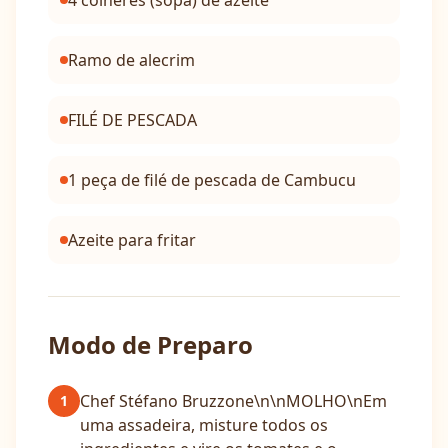
4 colheres (sopa) de azeite
Ramo de alecrim
FILÉ DE PESCADA
1 peça de filé de pescada de Cambucu
Azeite para fritar
Modo de Preparo
Chef Stéfano Bruzzone\n\nMOLHO\nEm
1
uma assadeira, misture todos os