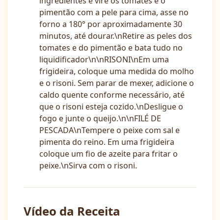
ingredientes e vire os tomates e o
pimentão com a pele para cima, asse no
forno a 180° por aproximadamente 30
minutos, até dourar.\nRetire as peles dos
tomates e do pimentão e bata tudo no
liquidificador\n\nRISONI\nEm uma
frigideira, coloque uma medida do molho
e o risoni. Sem parar de mexer, adicione o
caldo quente conforme necessário, até
que o risoni esteja cozido.\nDesligue o
fogo e junte o queijo.\n\nFILÉ DE
PESCADA\nTempere o peixe com sal e
pimenta do reino. Em uma frigideira
coloque um fio de azeite para fritar o
peixe.\nSirva com o risoni.
Vídeo da Receita