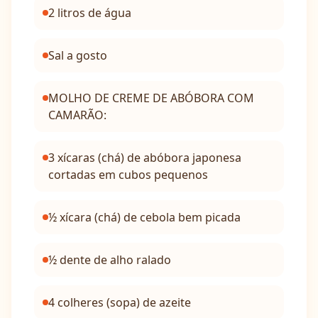
2 litros de água
Sal a gosto
MOLHO DE CREME DE ABÓBORA COM
CAMARÃO:
3 xícaras (chá) de abóbora japonesa
cortadas em cubos pequenos
½ xícara (chá) de cebola bem picada
½ dente de alho ralado
4 colheres (sopa) de azeite