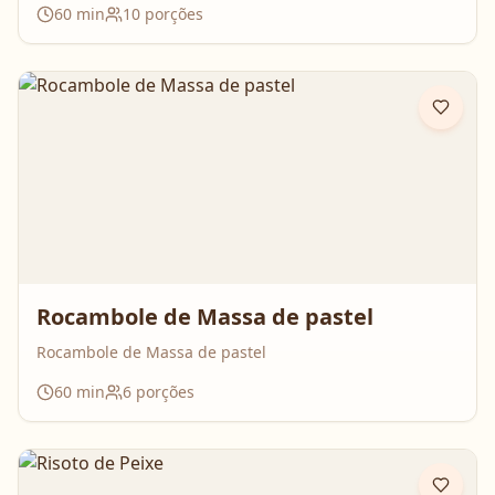
60
min
10
porções
que surpreende no resultado e perfuma a casa inteira
enquanto assa. Aperte o play, acompanhe o passo a
passo e prepare essa queijadinha em versão bolo que é
impossível de resistir 💛
Rocambole de Massa de pastel
Rocambole de Massa de pastel
60
min
6
porções