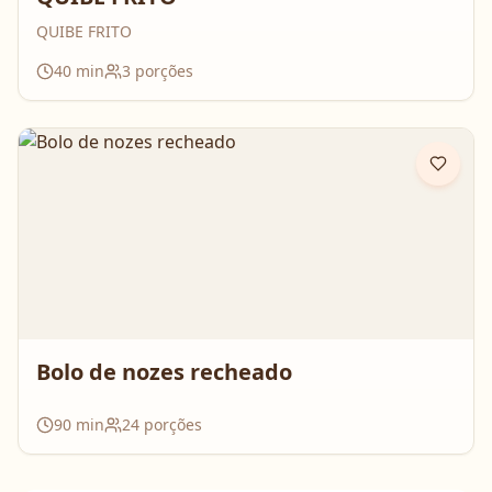
QUIBE FRITO
40
min
3
porções
Bolo de nozes recheado
90
min
24
porções