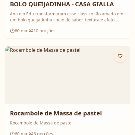
BOLO QUEIJADINHA - CASA GIALLA
Ana e o Edu transformaram esse clássico tão amado em
um bolo queijadinha cheio de sabor, textura e afeto.
Uma receita simples, com ingredientes do dia a dia, mas
60
min
10
porções
que surpreende no resultado e perfuma a casa inteira
enquanto assa. Aperte o play, acompanhe o passo a
passo e prepare essa queijadinha em versão bolo que é
impossível de resistir 💛
Rocambole de Massa de pastel
Rocambole de Massa de pastel
60
min
6
porções