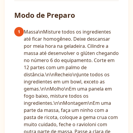
Modo de Preparo
Massa\nMisture todos os ingredientes
1
até ficar homogêneo. Deixe descansar
por meia hora na geladeira. Cilindre a
massa até desenvolver o glúten chegando
no número 6 do equipamento. Corte em
12 partes com um palmo de
distância.\n\nRecheio\nJunte todos os
ingredientes em um bowl, exceto as
gemas.\n\nMolho\nEm uma panela em
fogo baixo, misture todos os
ingredientes.\n\nMontagem\nEm uma
parte da massa, faça um ninho com a
pasta de ricota, coloque a gema crua com
muito cuidado, feche o ravioloni com
outra parte de massa. Passe a clara de