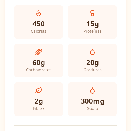
450
15
g
Calorias
Proteínas
60
g
20
g
Carboidratos
Gorduras
2
g
300
mg
Fibras
Sódio