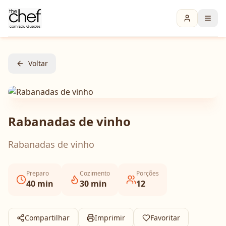
Voltar
Rabanadas de vinho
Rabanadas de vinho
Preparo
Cozimento
Porções
40
min
30
min
12
Compartilhar
Imprimir
Favoritar