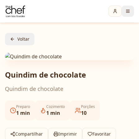
Voltar
Quindim de chocolate
Quindim de chocolate
Preparo
Cozimento
Porções
1
min
1
min
10
Compartilhar
Imprimir
Favoritar