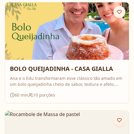
BOLO QUEIJADINHA - CASA GIALLA
Ana e o Edu transformaram esse clássico tão amado em
um bolo queijadinha cheio de sabor, textura e afeto.
Uma receita simples, com ingredientes do dia a dia, mas
60
min
10
porções
que surpreende no resultado e perfuma a casa inteira
enquanto assa. Aperte o play, acompanhe o passo a
passo e prepare essa queijadinha em versão bolo que é
impossível de resistir 💛