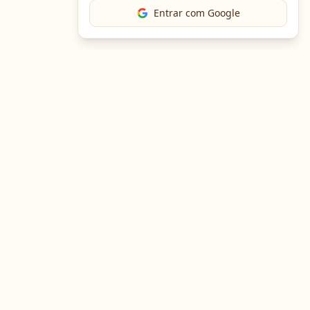
Entrar com Google
The Chef
O portal gastronômico mais completo do Brasil. Receitas,
cursos, emprego e muito mais.
Entre em Contato
Navegação
Portal de Receitas