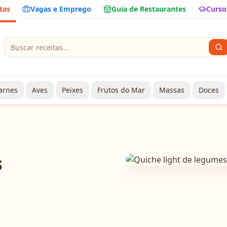
tas
Vagas e Emprego
Guia de Restaurantes
Curso
arnes
Aves
Peixes
Frutos do Mar
Massas
Doces
s