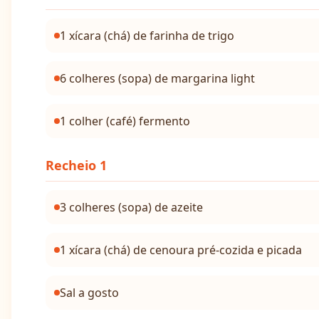
1 xícara (chá) de farinha de trigo
6 colheres (sopa) de margarina light
1 colher (café) fermento
Recheio 1
3 colheres (sopa) de azeite
1 xícara (chá) de cenoura pré-cozida e picada
Sal a gosto