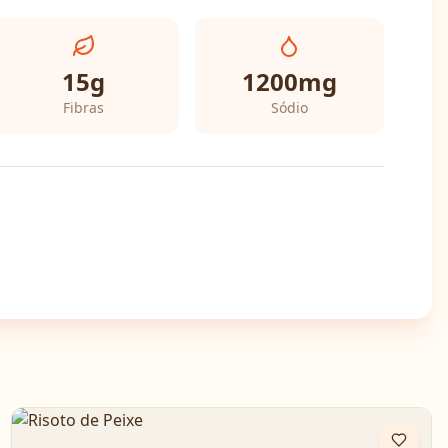
15
g
1200
mg
Fibras
Sódio