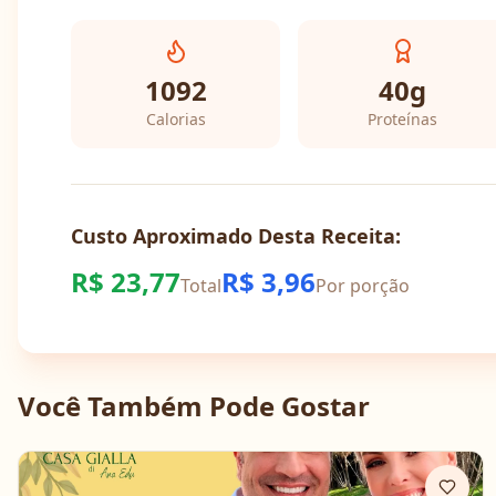
1092
40
g
Calorias
Proteínas
Custo Aproximado Desta Receita:
R$
23,77
R$
3,96
Total
Por porção
Você Também Pode Gostar