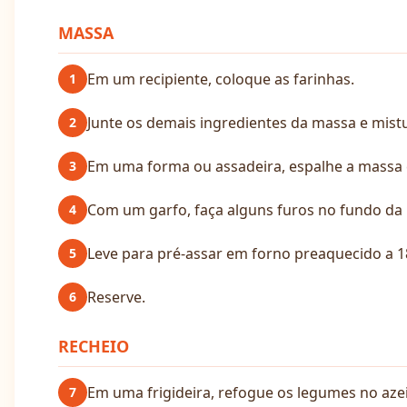
MASSA
Em um recipiente, coloque as farinhas.
1
Junte os demais ingredientes da massa e mi
2
Em uma forma ou assadeira, espalhe a massa 
3
Com um garfo, faça alguns furos no fundo da
4
Leve para pré-assar em forno preaquecido a 1
5
Reserve.
6
RECHEIO
Em uma frigideira, refogue os legumes no azei
7