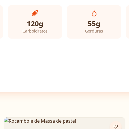
120
g
55
g
Carboidratos
Gorduras