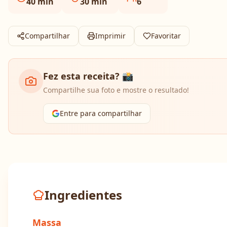
40
min
30
min
6
Compartilhar
Imprimir
Favoritar
Fez esta receita? 📸
Compartilhe sua foto e mostre o resultado!
Entre para compartilhar
Ingredientes
Massa