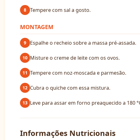
Tempere com sal a gosto.
8
MONTAGEM
Espalhe o recheio sobre a massa pré-assada.
9
Misture o creme de leite com os ovos.
10
Tempere com noz-moscada e parmesão.
11
Cubra o quiche com essa mistura.
12
Leve para assar em forno preaquecido a 180 
13
Informações Nutricionais