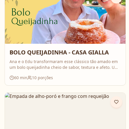
BOLO QUEIJADINHA - CASA GIALLA
Ana e o Edu transformaram esse clássico tão amado em
um bolo queijadinha cheio de sabor, textura e afeto. Uma
receita simples, com ingredientes do dia a dia, mas que
60
min
10
porções
surpreende no resultado e perfuma a casa inteira
enquanto assa. Aperte o play, acompanhe o passo a
passo e prepare essa queijadinha em versão bolo que é
impossível de resistir 💛