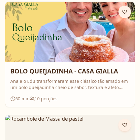
BOLO QUEIJADINHA - CASA GIALLA
Ana e o Edu transformaram esse clássico tão amado em
um bolo queijadinha cheio de sabor, textura e afeto.
Uma receita simples, com ingredientes do dia a dia, mas
60
min
10
porções
que surpreende no resultado e perfuma a casa inteira
enquanto assa. Aperte o play, acompanhe o passo a
passo e prepare essa queijadinha em versão bolo que é
impossível de resistir 💛