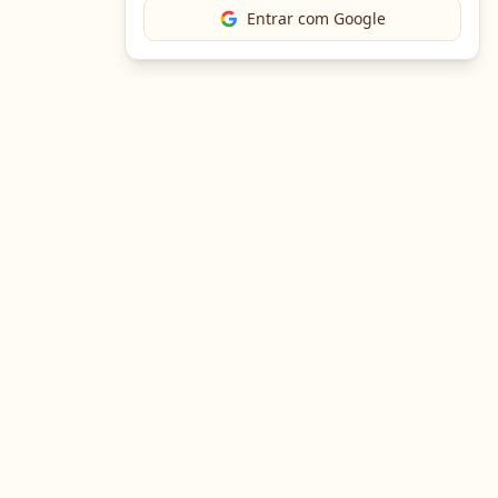
Entrar com Google
The Chef
O portal gastronômico mais completo do Brasil. Receitas,
cursos, emprego e muito mais.
Entre em Contato
Navegação
Portal de Receitas