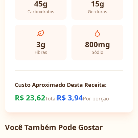
45
g
15
g
Carboidratos
Gorduras
3
g
800
mg
Fibras
Sódio
Custo Aproximado Desta Receita:
R$
23,62
R$
3,94
Total
Por porção
Você Também Pode Gostar