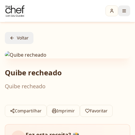
Voltar
Quibe recheado
Quibe recheado
Compartilhar
Imprimir
Favoritar
Fez esta receita? 📸