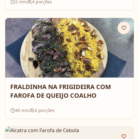
2
min
4
porções
FRALDINHA NA FRIGIDEIRA COM
FAROFA DE QUEIJO COALHO
40
min
4
porções