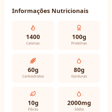
Informações Nutricionais
1400
100
g
Calorias
Proteínas
60
g
80
g
Carboidratos
Gorduras
10
g
2000
mg
Fibras
Sódio