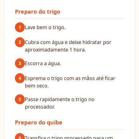
Preparo do trigo
Lave bem o trigo.
1
Cubra com água e deixe hidratar por
2
aproximadamente 1 hora.
Escorra a água.
3
Esprema o trigo com as mãos até ficar
4
bem seco.
Passe rapidamente o trigo no
5
processador.
Preparo do quibe
Transfira o trigo processado para um
6