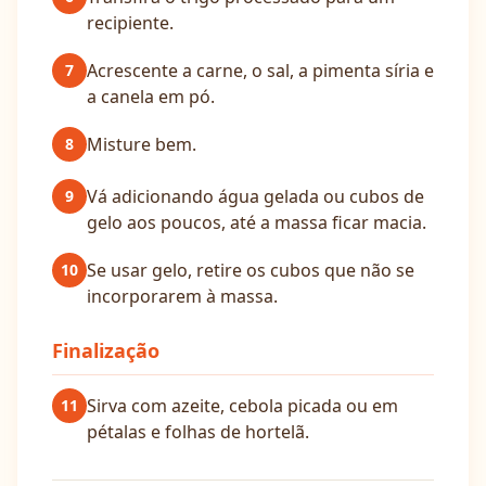
recipiente.
Acrescente a carne, o sal, a pimenta síria e
7
a canela em pó.
Misture bem.
8
Vá adicionando água gelada ou cubos de
9
gelo aos poucos, até a massa ficar macia.
Se usar gelo, retire os cubos que não se
10
incorporarem à massa.
Finalização
Sirva com azeite, cebola picada ou em
11
pétalas e folhas de hortelã.