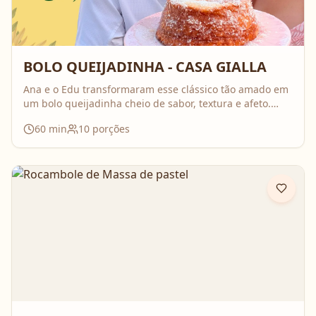
BOLO QUEIJADINHA - CASA GIALLA
Ana e o Edu transformaram esse clássico tão amado em
um bolo queijadinha cheio de sabor, textura e afeto.
Uma receita simples, com ingredientes do dia a dia, mas
60
min
10
porções
que surpreende no resultado e perfuma a casa inteira
enquanto assa. Aperte o play, acompanhe o passo a
passo e prepare essa queijadinha em versão bolo que é
impossível de resistir 💛