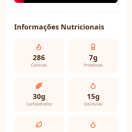
Informações Nutricionais
286
7
g
Calorias
Proteínas
30
g
15
g
Carboidratos
Gorduras