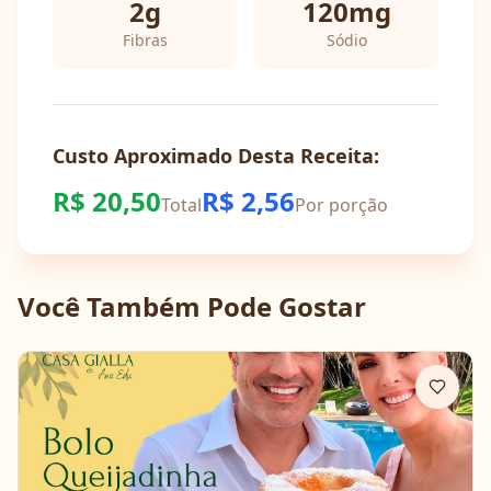
2
g
120
mg
Fibras
Sódio
Custo Aproximado Desta Receita:
R$
20,50
R$
2,56
Total
Por porção
Você Também Pode Gostar