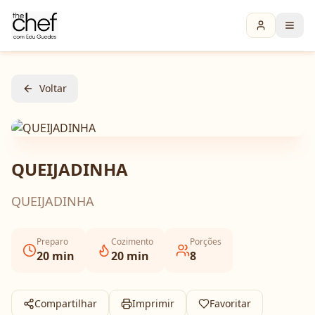
Voltar
QUEIJADINHA
QUEIJADINHA
Preparo
Cozimento
Porções
20
min
20
min
8
Compartilhar
Imprimir
Favoritar