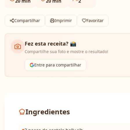
20
min
20
min
2
Compartilhar
Imprimir
Favoritar
Fez esta receita? 📸
Compartilhe sua foto e mostre o resultado!
Entre para compartilhar
Ingredientes