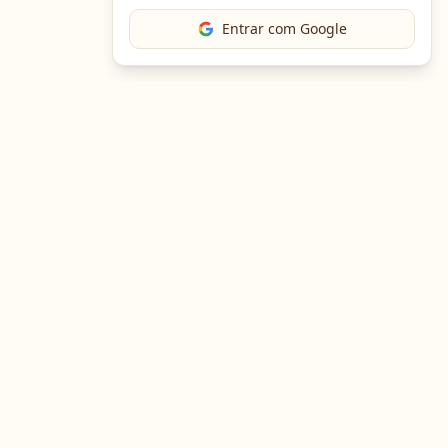
Entrar com Google
Baixe o App
Em breve no
Google Play
Em breve na
App Store