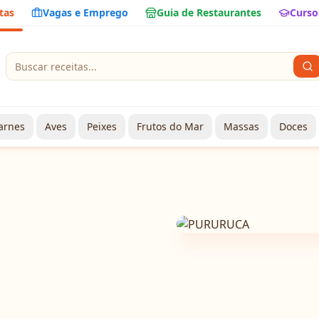
tas
Vagas e Emprego
Guia de Restaurantes
Curso
arnes
Aves
Peixes
Frutos do Mar
Massas
Doces