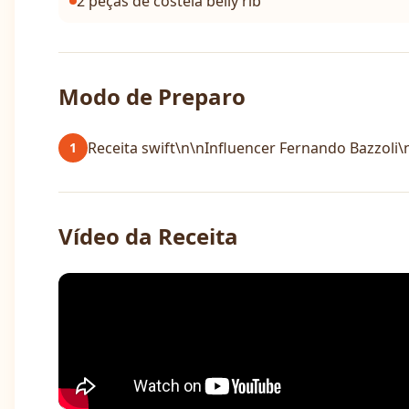
2 peças de costela belly rib
Modo de Preparo
Receita swift\n\nInfluencer Fernando Bazzoli
1
Vídeo da Receita