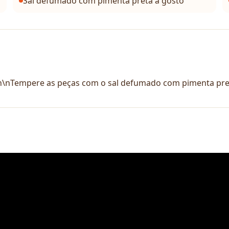
Sal defumado com pimenta preta a gosto
\n\nTempere as peças com o sal defumado com pimenta preta