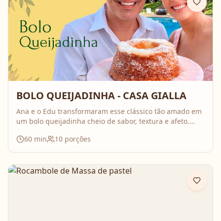
BOLO QUEIJADINHA - CASA GIALLA
Ana e o Edu transformaram esse clássico tão amado em
um bolo queijadinha cheio de sabor, textura e afeto.
Uma receita simples, com ingredientes do dia a dia, mas
60
min
10
porções
que surpreende no resultado e perfuma a casa inteira
enquanto assa. Aperte o play, acompanhe o passo a
passo e prepare essa queijadinha em versão bolo que é
impossível de resistir 💛