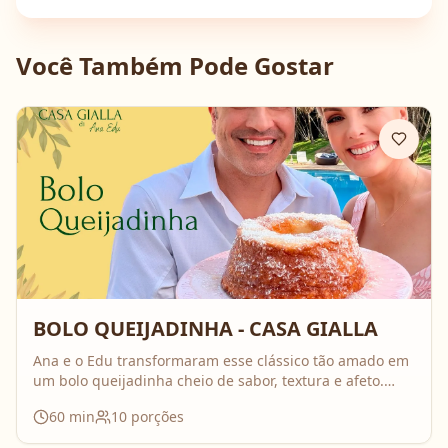
Você Também Pode Gostar
BOLO QUEIJADINHA - CASA GIALLA
Ana e o Edu transformaram esse clássico tão amado em
um bolo queijadinha cheio de sabor, textura e afeto.
Uma receita simples, com ingredientes do dia a dia, mas
60
min
10
porções
que surpreende no resultado e perfuma a casa inteira
enquanto assa. Aperte o play, acompanhe o passo a