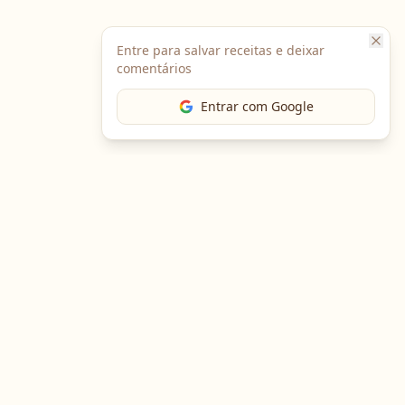
Entre para salvar receitas e deixar
comentários
Entrar com Google
The Chef
O portal gastronômico mais completo do Brasil. Receitas,
cursos, emprego e muito mais.
Entre em Contato