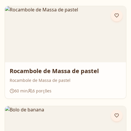
passo e prepare essa queijadinha em versão bolo que é
impossível de resistir 💛
Rocambole de Massa de pastel
Rocambole de Massa de pastel
60
min
6
porções