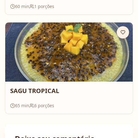
60
min
1
porções
SAGU TROPICAL
65
min
6
porções