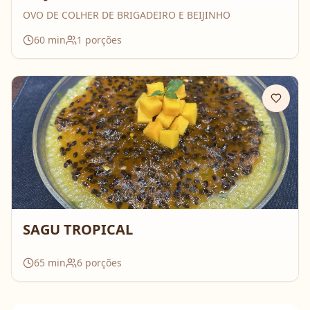
OVO DE COLHER DE BRIGADEIRO E BEIJINHO
60
min
1
porções
SAGU TROPICAL
65
min
6
porções