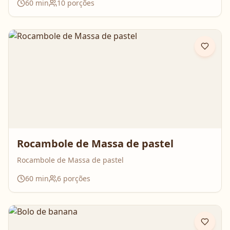
60
min
10
porções
que surpreende no resultado e perfuma a casa inteira
enquanto assa. Aperte o play, acompanhe o passo a
passo e prepare essa queijadinha em versão bolo que é
impossível de resistir 💛
Rocambole de Massa de pastel
Rocambole de Massa de pastel
60
min
6
porções