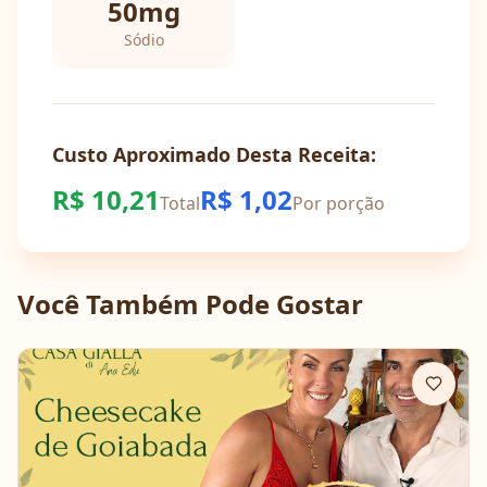
50
mg
Sódio
Custo Aproximado Desta Receita:
R$
10,21
R$
1,02
Total
Por porção
Você Também Pode Gostar