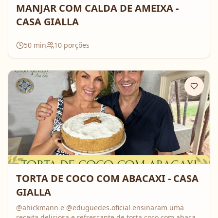
MANJAR COM CALDA DE AMEIXA -
CASA GIALLA
50
min
10
porções
TORTA DE COCO COM ABACAXI - CASA
GIALLA
@ahickmann e @eduguedes.oficial ensinaram uma
receita deliciosa e refrescante de torta coco com abacaxi