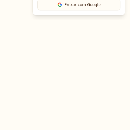
Entrar com Google
The Chef
O portal gastronômico mais completo do Brasil. Receitas,
cursos, emprego e muito mais.
Entre em Contato
Navegação
Portal de Receitas