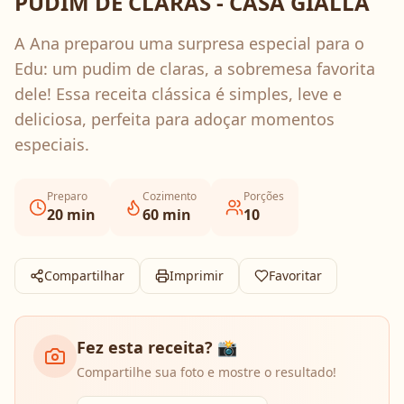
PUDIM DE CLARAS - CASA GIALLA
A Ana preparou uma surpresa especial para o
Edu: um pudim de claras, a sobremesa favorita
dele! Essa receita clássica é simples, leve e
deliciosa, perfeita para adoçar momentos
especiais.
Preparo
Cozimento
Porções
20
min
60
min
10
Compartilhar
Imprimir
Favoritar
Fez esta receita? 📸
Compartilhe sua foto e mostre o resultado!