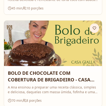
– o prato perfeito para arrasar na ceia de Réveillon! 🎉
45
min
10
porções
🍽 Com um toque de sabor tropical, essa receita vai
deixar sua noite de virada ainda mais especial. Não
perca essa combinação única de sabores e dicas do Edu
para preparar um prato inesquecível. 🍍💖
BOLO DE CHOCOLATE COM
COBERTURA DE BRIGADEIRO - CASA
GIALLA
A Ana ensinou a preparar uma receita clássica, simples
e deliciosa, daquelas com massa úmida, fofinha e uma
calda de brigadeiro cremosa que conquista todo
70
min
8
porções
mundo. Perfeita pra qualquer ocasião (e até pra bolo de