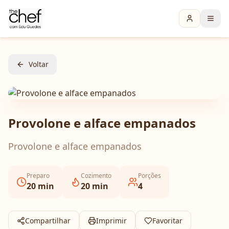
Voltar
Provolone e alface empanados
Provolone e alface empanados
Preparo
Cozimento
Porções
20
min
20
min
4
Compartilhar
Imprimir
Favoritar