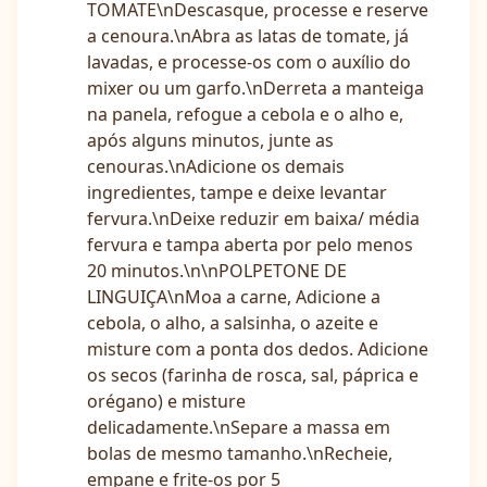
TOMATE\nDescasque, processe e reserve
a cenoura.\nAbra as latas de tomate, já
lavadas, e processe-os com o auxílio do
mixer ou um garfo.\nDerreta a manteiga
na panela, refogue a cebola e o alho e,
após alguns minutos, junte as
cenouras.\nAdicione os demais
ingredientes, tampe e deixe levantar
fervura.\nDeixe reduzir em baixa/ média
fervura e tampa aberta por pelo menos
20 minutos.\n\nPOLPETONE DE
LINGUIÇA\nMoa a carne, Adicione a
cebola, o alho, a salsinha, o azeite e
misture com a ponta dos dedos. Adicione
os secos (farinha de rosca, sal, páprica e
orégano) e misture
delicadamente.\nSepare a massa em
bolas de mesmo tamanho.\nRecheie,
empane e frite-os por 5