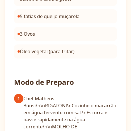
5 fatias de queijo muçarela
3 Ovos
Óleo vegetal (para fritar)
Modo de Preparo
Chef Matheus
1
Buosi\n\nRIGATONI\nCozinhe o macarrão
em água fervente com sal.\nEscorra e
passe rapidamente na água
corrente\n\nMOLHO DE