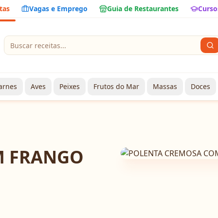
tas
Vagas e Emprego
Guia de Restaurantes
Curso
arnes
Aves
Peixes
Frutos do Mar
Massas
Doces
M FRANGO