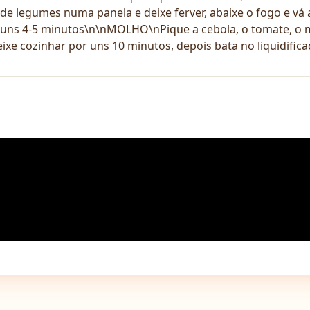
e legumes numa panela e deixe ferver, abaixe o fogo e v
or uns 4-5 minutos\n\nMOLHO\nPique a cebola, o tomate, o
xe cozinhar por uns 10 minutos, depois bata no liquidificad