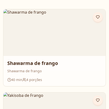
Shawarma de frango
Shawarma de frango
40
min
4
porções