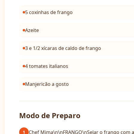
5 coxinhas de frango
Azeite
3 e 1/2 xícaras de caldo de frango
4 tomates italianos
Manjericão a gosto
Modo de Preparo
Chef Mima\n\nFRANGO\nSelar o frango com azei
1