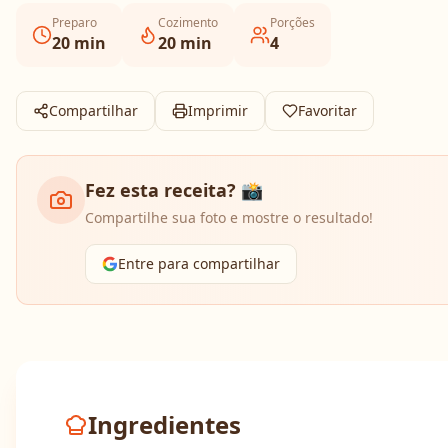
Preparo
Cozimento
Porções
20
min
20
min
4
Compartilhar
Imprimir
Favoritar
Fez esta receita? 📸
Compartilhe sua foto e mostre o resultado!
Entre para compartilhar
Ingredientes