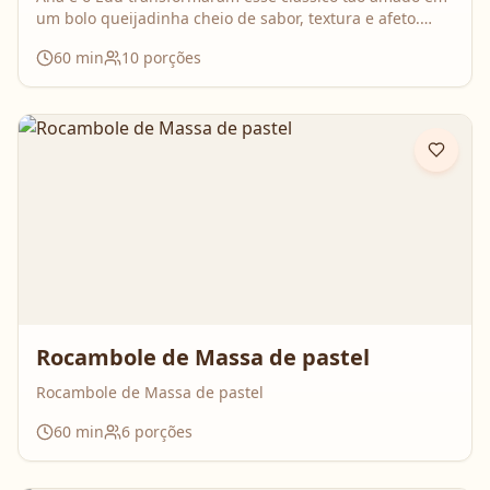
um bolo queijadinha cheio de sabor, textura e afeto.
Uma receita simples, com ingredientes do dia a dia, mas
60
min
10
porções
que surpreende no resultado e perfuma a casa inteira
enquanto assa. Aperte o play, acompanhe o passo a
passo e prepare essa queijadinha em versão bolo que é
impossível de resistir 💛
Rocambole de Massa de pastel
Rocambole de Massa de pastel
60
min
6
porções