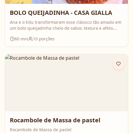
BOLO QUEIJADINHA - CASA GIALLA
Ana e o Edu transformaram esse clássico tão amado em
um bolo queijadinha cheio de sabor, textura e afeto.
Uma receita simples, com ingredientes do dia a dia, mas
60
min
10
porções
que surpreende no resultado e perfuma a casa inteira
enquanto assa. Aperte o play, acompanhe o passo a
passo e prepare essa queijadinha em versão bolo que é
impossível de resistir 💛
Rocambole de Massa de pastel
Rocambole de Massa de pastel