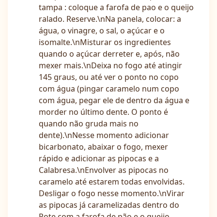
tampa : coloque a farofa de pao e o queijo
ralado. Reserve.\nNa panela, colocar: a
água, o vinagre, o sal, o açúcar e o
isomalte.\nMisturar os ingredientes
quando o açúcar derreter e, após, não
mexer mais.\nDeixa no fogo até atingir
145 graus, ou até ver o ponto no copo
com água (pingar caramelo num copo
com água, pegar ele de dentro da água e
morder no último dente. O ponto é
quando não gruda mais no
dente).\nNesse momento adicionar
bicarbonato, abaixar o fogo, mexer
rápido e adicionar as pipocas e a
Calabresa.\nEnvolver as pipocas no
caramelo até estarem todas envolvidas.
Desligar o fogo nesse momento.\nVirar
as pipocas já caramelizadas dentro do
Pote com a farofa de pão e o queijo