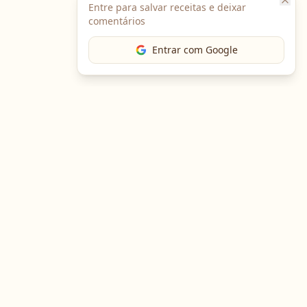
Entre para salvar receitas e deixar
comentários
Entrar com Google
The Chef
O portal gastronômico mais completo do Brasil. Receitas,
cursos, emprego e muito mais.
Entre em Contato