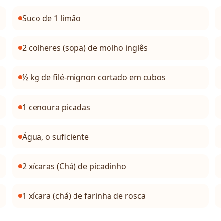
Suco de 1 limão
2 colheres (sopa) de molho inglês
½ kg de filé-mignon cortado em cubos
1 cenoura picadas
Água, o suficiente
2 xícaras (Chá) de picadinho
1 xícara (chá) de farinha de rosca