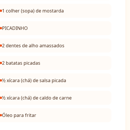
1 colher (sopa) de mostarda
PICADINHO
2 dentes de alho amassados
2 batatas picadas
½ xícara (chá) de salsa picada
½ xícara (chá) de caldo de carne
Óleo para fritar