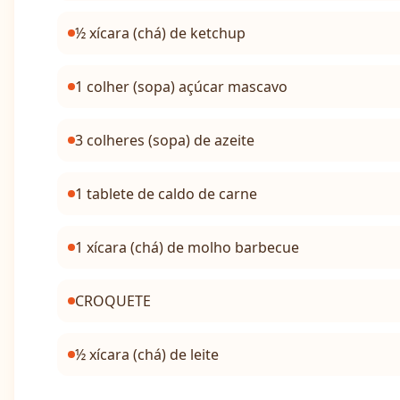
½ xícara (chá) de ketchup
1 colher (sopa) açúcar mascavo
3 colheres (sopa) de azeite
1 tablete de caldo de carne
1 xícara (chá) de molho barbecue
CROQUETE
½ xícara (chá) de leite