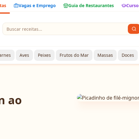
tas
Vagas e Emprego
Guia de Restaurantes
Curso
arnes
Aves
Peixes
Frutos do Mar
Massas
Doces
n ao