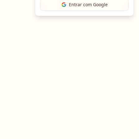
Entrar com Google
The Chef
O portal gastronômico mais completo do Brasil. Receitas,
cursos, emprego e muito mais.
Entre em Contato
Navegação
Portal de Receitas