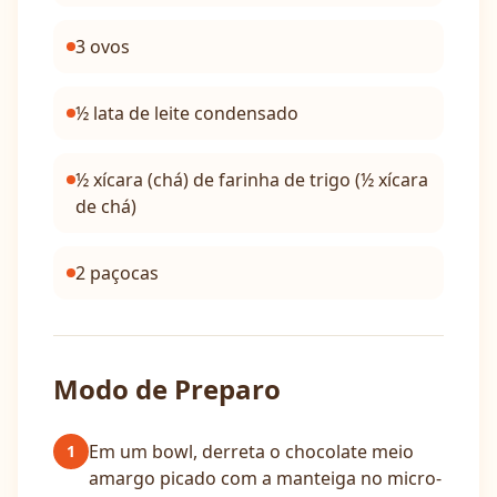
3 ovos
½ lata de leite condensado
½ xícara (chá) de farinha de trigo (½ xícara
de chá)
2 paçocas
Modo de Preparo
Em um bowl, derreta o chocolate meio
1
amargo picado com a manteiga no micro-