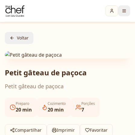
Voltar
Petit gâteau de paçoca
Petit gâteau de paçoca
Preparo
Cozimento
Porções
20
min
20
min
7
Compartilhar
Imprimir
Favoritar